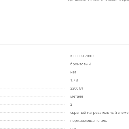
KELLI KL-1802
бронзовый
нет
1.7 л
2200 Вт
металл
2
скрытый нагревательный элеме
нержавеющая сталь
нет