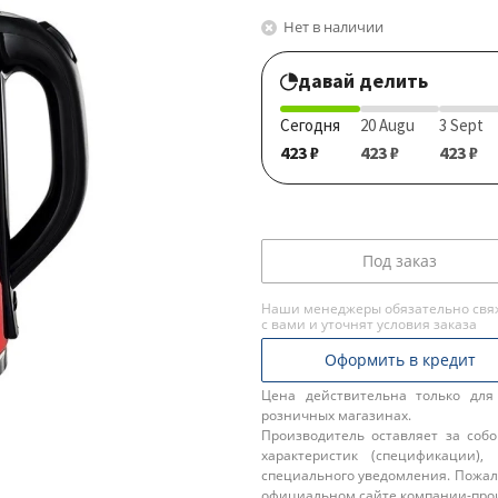
Нет в наличии
давай делить
Сегодня
20 Augu
3 Sept
423 ₽
423 ₽
423 ₽
Под заказ
Наши менеджеры обязательно свя
с вами и уточнят условия заказа
Оформить в кредит
Цена действительна только для
розничных магазинах.
Производитель оставляет за соб
характеристик (спецификации),
специального уведомления. Пожал
официальном сайте компании-про