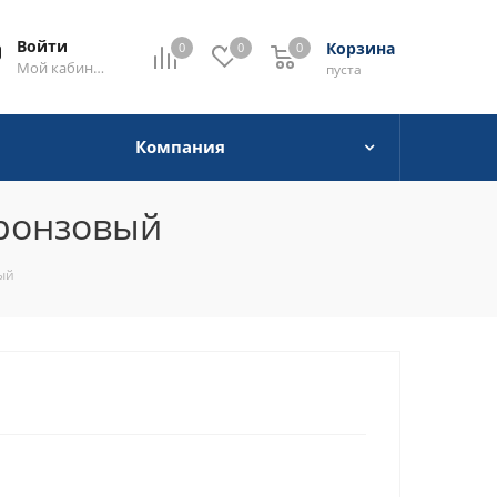
Войти
Корзина
0
0
0
0
Мой кабинет
пуста
Компания
бронзовый
вый