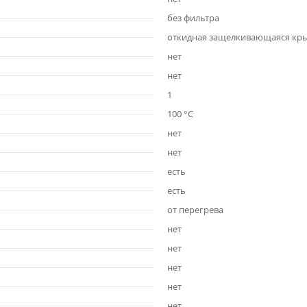
без фильтра
откидная защелкивающаяся кр
нет
нет
1
100 °C
нет
нет
есть
есть
от перегрева
нет
нет
нет
нет
нет