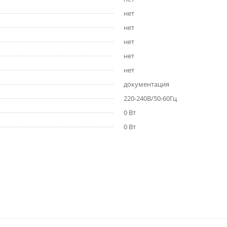
нет
нет
нет
нет
нет
документация
220-240В/50-60Гц
0 Вт
0 Вт