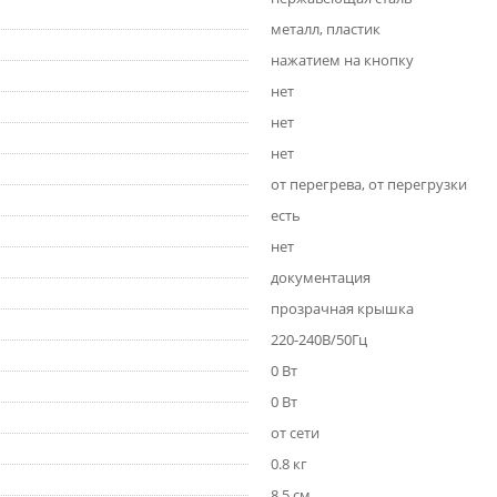
металл, пластик
нажатием на кнопку
нет
нет
нет
от перегрева, от перегрузки
есть
нет
документация
прозрачная крышка
220-240В/50Гц
0 Вт
0 Вт
от сети
0.8 кг
8.5 см