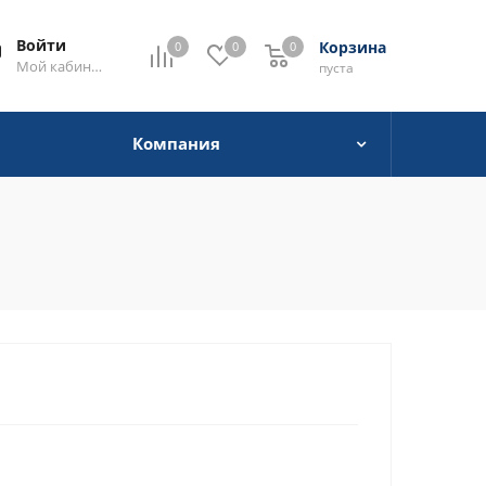
Войти
Корзина
0
0
0
0
Мой кабинет
пуста
Компания