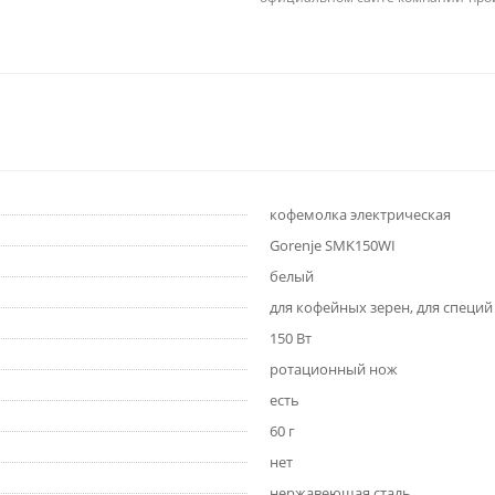
кофемолка электрическая
Gorenje SMK150WI
белый
для кофейных зерен, для специй
150 Вт
ротационный нож
есть
60 г
нет
нержавеющая сталь