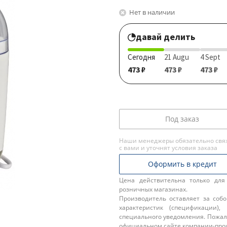
Нет в наличии
давай делить
Сегодня
21 Augu
4 Sept
473 ₽
473 ₽
473 ₽
Под заказ
Наши менеджеры обязательно свя
с вами и уточнят условия заказа
Оформить в кредит
Цена действительна только для
розничных магазинах.
Производитель оставляет за соб
характеристик (спецификации),
специального уведомления. Пожал
официальном сайте компании-про