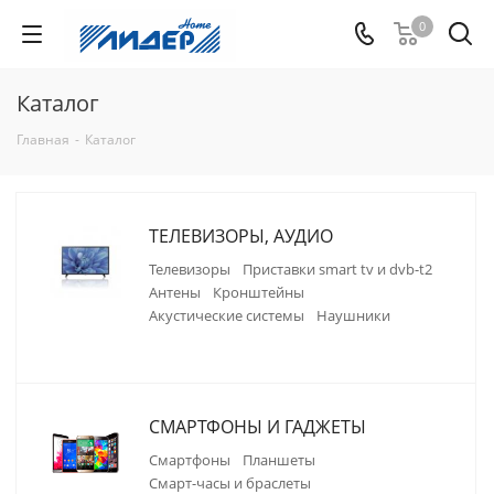
0
Каталог
Главная
-
Каталог
ТЕЛЕВИЗОРЫ, АУДИО
телевизоры
приставки smart tv и dvb-t2
антены
кронштейны
акустические системы
наушники
СМАРТФОНЫ И ГАДЖЕТЫ
смартфоны
планшеты
смарт-часы и браслеты