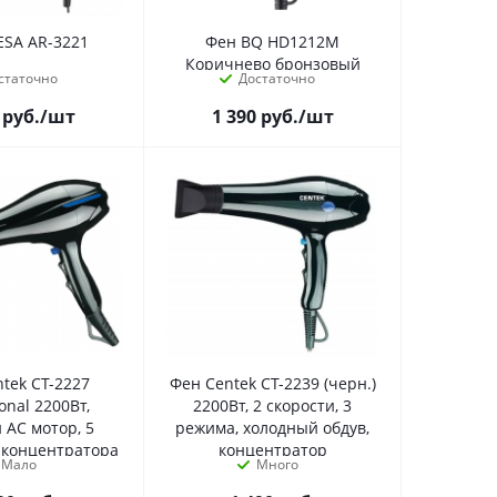
ESA AR-3221
Фен BQ HD1212M
Коричнево бронзовый
статочно
Достаточно
руб.
/шт
1 390
руб.
/шт
tek CT-2227
Фен Centek CT-2239 (черн.)
onal 2200Вт,
2200Вт, 2 скорости, 3
AC мотор, 5
режима, холодный обдув,
 концентратора
концентратор
Мало
Много