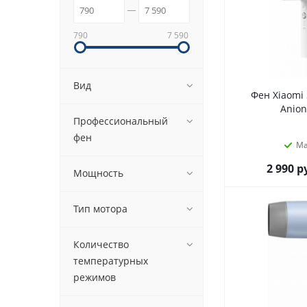
790
7 590
Вид
Фен Xiaomi 
Anion
Профессиональный
фен
М
2 990
р
Мощность
Тип мотора
Количество
температурных
режимов