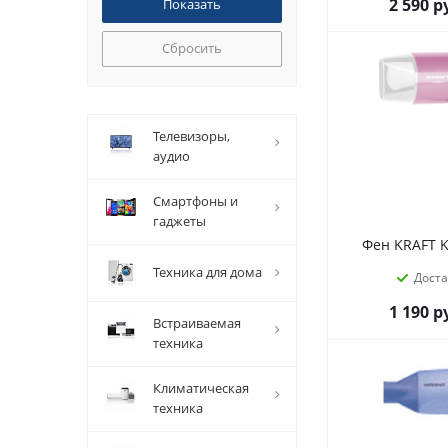
2 590
р
Сбросить
телевизоры,
аудио
смартфоны и
гаджеты
Фен KRAFT 
техника для дома
Дост
1 190
р
встраиваемая
техника
климатическая
техника