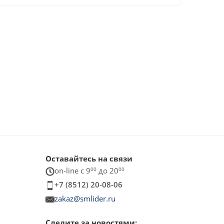
Оставайтесь на связи
on-line c 9
00
до 20
00
+7 (8512) 20-08-06
zakaz@smlider.ru
Следите за новостями: