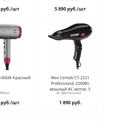
руб.
/шт
5 890
руб.
/шт
1406M Красный
Фен Centek CT-2221
Professional 2200Вт,
мощный AC мотор, 5
Мало
Достаточно
режимов
руб.
/шт
1 890
руб.