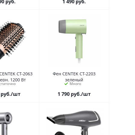
90
руб.
1 490
руб.
CENTEK CT-2063
Фен CENTEK CT-2203
ерн. 1200 Вт
зеленый
статочно
Много
руб.
/шт
1 790
руб.
/шт