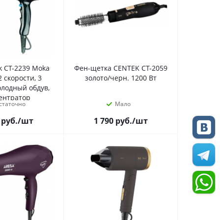
k CT-2239 Moka
Фен-щетка CENTEK CT-2059
2 скорости, 3
золото/черн. 1200 Вт
олодный обдув,
ентратор
статочно
Мало
руб.
/шт
1 790
руб.
/шт