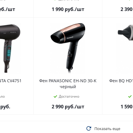
уб.
/шт
1 990
руб.
/шт
2 390
TA CV4751
Фен PANASONIC EH-ND 30-K
Фен BQ HD
черный
ало
Достаточно
руб.
2 990
руб.
/шт
1 590
Показать еще