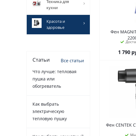
техника для
кухни
красота и
здоровье
Фен MAGNI
220
Дост
1 790
р
Статьи
Все статьи
Что лучше: тепловая
пушка или
обогреватель
Как выбрать
электрическую
тепловую пушку
Фен CENTEK C
Мн