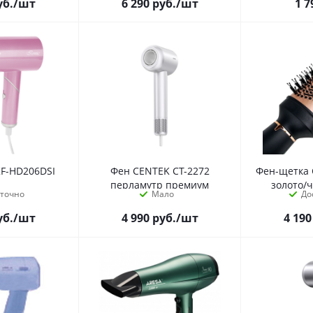
уб.
/шт
6 290
руб.
/шт
1 7
KF-HD206DSI
Фен CENTEK CT-2272
Фен-щетка 
перламутр премиум
золото/ч
аточно
Мало
До
уб.
/шт
4 990
руб.
/шт
4 190