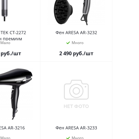
TEK CT-2272
Фен ARESA AR-3232
н премиум
Мало
Много
руб.
/шт
2 490
руб.
/шт
ESA AR-3216
Фен ARESA AR-3233
Мало
Много