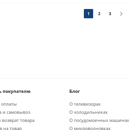
1
2
3
м
 покупателю
Блог
 оплаты
О телевизорах
а и самовывоз
О холодильниках
 возврат товара
О посудомоечных машинах
я на товар
О микроволновках