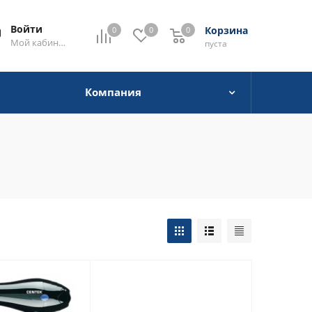
Войти
Корзина
0
0
0
0
Мой кабинет
пуста
Компания