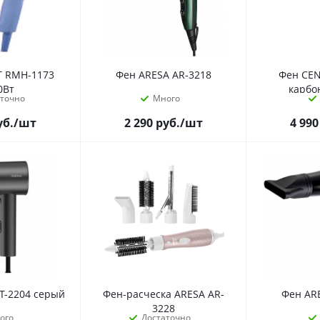
T RMH-1173
Фен ARESA AR-3218
Фен CEN
0Вт
карбо
аточно
Много
уб.
/шт
2 290
руб.
/шт
4 990
T-2204 серый
Фен-расческа ARESA AR-
Фен AR
3228
ого
Достаточно