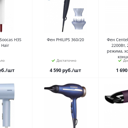
Soocas H3S
Фен PHILIPS 360/20
Фен Cente
 Hair
2200Вт, 
режима, х
конц
ало
Достаточно
До
уб.
/шт
4 590
руб.
/шт
1 690