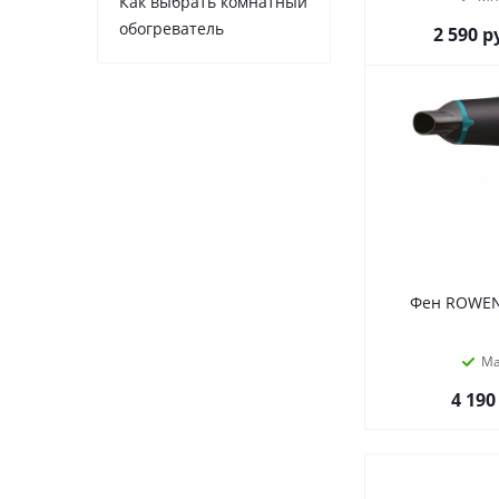
Как выбрать комнатный
обогреватель
2 590
р
Фен ROWEN
М
4 190