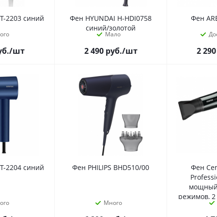
T-2203 синий
Фен HYUNDAI H-HDI0758
Фен AR
синий/золотой
ого
Мало
До
уб.
/шт
2 490
руб.
/шт
2 290
T-2204 синий
Фен PHILIPS BHD510/00
Фен Cen
Professi
мощный 
режимов, 2
ого
Много