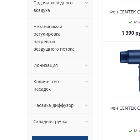
Подача холодного
воздуха
Фен CENTEK C
Мн
Независимая
1 390
р
регулировка
нагрева и
воздушного потока
Ионизация
Количество
насадок
Насадка-диффузор
Фен CENTEK C
Складная ручка
Мн