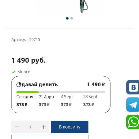
Артикул:
59715
1 490
руб.
Много
давай делить
1 490 ₽
Сегодня
21 Augu
4 Sept
18 Sept
373 ₽
373 ₽
373 ₽
373 ₽
В корзину