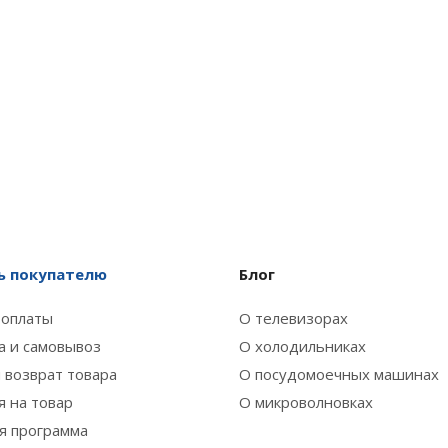
 покупателю
Блог
 оплаты
О телевизорах
а и самовывоз
О холодильниках
 возврат товара
О посудомоечных машинах
я на товар
О микроволновках
я программа