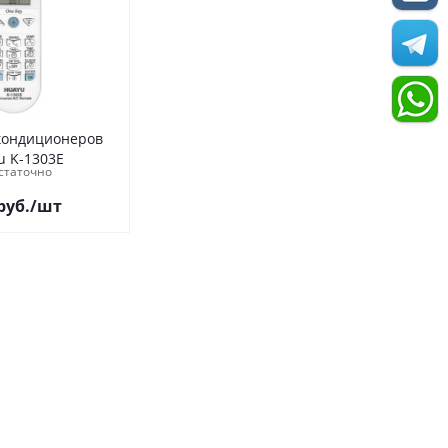
 кондиционеров
u K-1303E
статочно
руб.
/шт