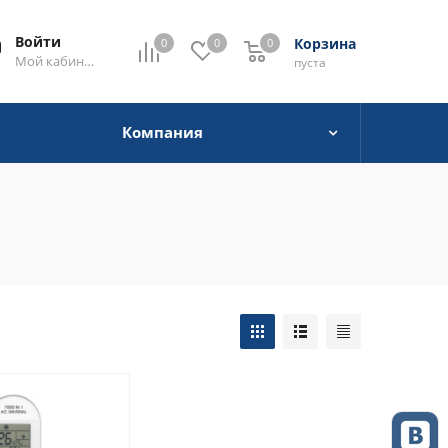
Войти
Корзина
0
0
0
0
Мой кабинет
пуста
Компания