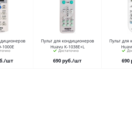
ондиционеров
Пульт для кондиционеров
Пульт для
Q-1000E
Huayu K-1038E+L
Huay
аточно
Достаточно
До
б.
/шт
690
руб.
/шт
690
м