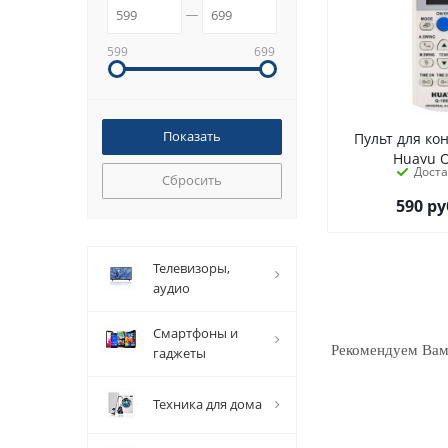
599
699
Пульт для к
Huayu 
Дост
Сбросить
590
ру
телевизоры,
аудио
смартфоны и
Рекомендуем Ва
гаджеты
техника для дома