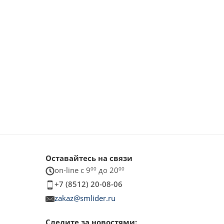
Оставайтесь на связи
on-line c 9
00
до 20
00
+7 (8512) 20-08-06
zakaz@smlider.ru
Следите за новостями: