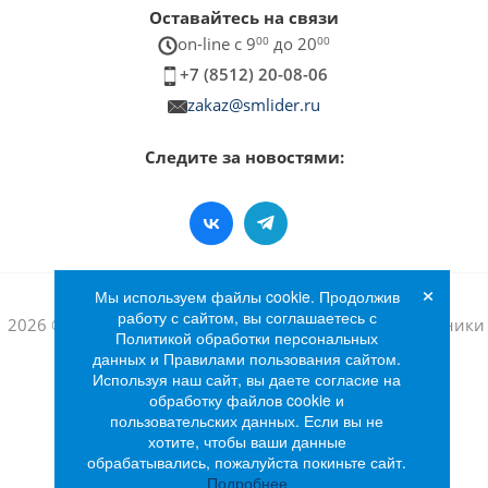
Оставайтесь на связи
on-line c 9
00
до 20
00
+7 (8512) 20-08-06
zakaz@smlider.ru
Следите за новостями:
×
Мы используем файлы cookie. Продолжив
работу с сайтом, вы соглашаетесь с
2026 © Интернет-магазин бытовой техники и электроники
Политикой обработки персональных
«Лидер»
данных и Правилами пользования сайтом.
Используя наш сайт, вы даете согласие на
обработку файлов cookie и
пользовательских данных. Если вы не
хотите, чтобы ваши данные
обрабатывались, пожалуйста покиньте сайт.
Подробнее