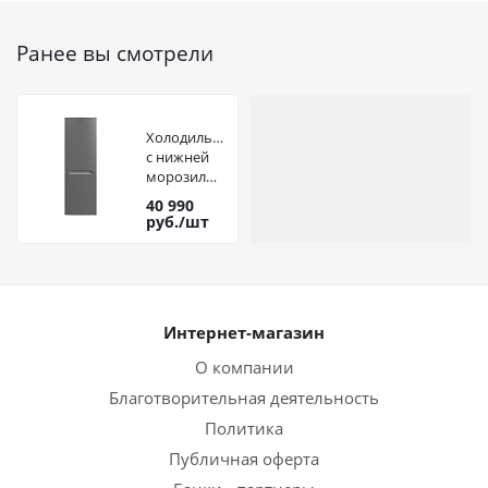
Ранее вы смотрели
Холодильник
с нижней
морозильной
камерой
40 990
CANDY
руб.
/шт
CCRN 6200S
Интернет-магазин
О компании
Благотворительная деятельность
Политика
Публичная оферта