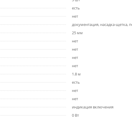
есть
нет
документация, насадка-щетка, 
25 мм
нет
нет
нет
нет
1.8 м
есть
нет
нет
индикация включения
0 Вт