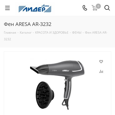
0
Фен ARESA AR-3232
Главная
-
Каталог
-
КРАСОТА И ЗДОРОВЬЕ
-
ФЕНЫ
-
Фен ARESA AR-
3232