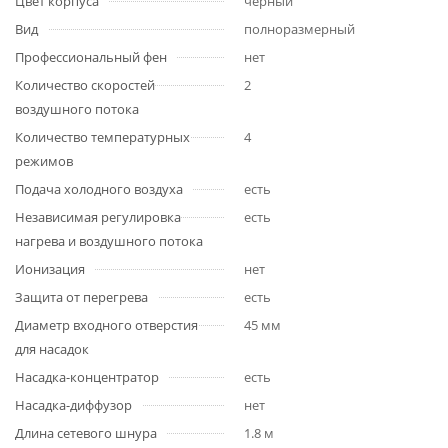
Цвет корпуса
черный
Вид
полноразмерный
Профессиональный фен
нет
Количество скоростей
2
воздушного потока
Количество температурных
4
режимов
Подача холодного воздуха
есть
Независимая регулировка
есть
нагрева и воздушного потока
Ионизация
нет
Защита от перегрева
есть
Диаметр входного отверстия
45 мм
для насадок
Насадка-концентратор
есть
Насадка-диффузор
нет
Длина сетевого шнура
1.8 м