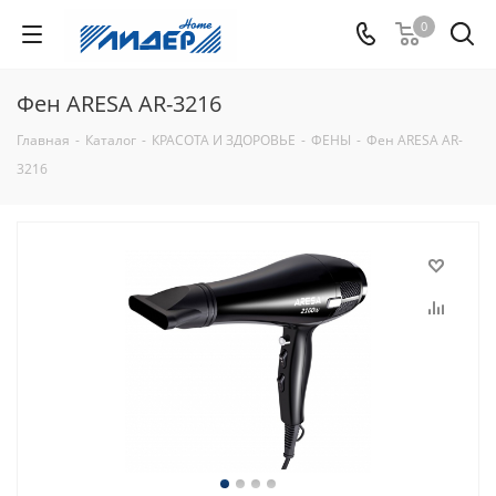
0
Фен ARESA AR-3216
Главная
-
Каталог
-
КРАСОТА И ЗДОРОВЬЕ
-
ФЕНЫ
-
Фен ARESA AR-
3216