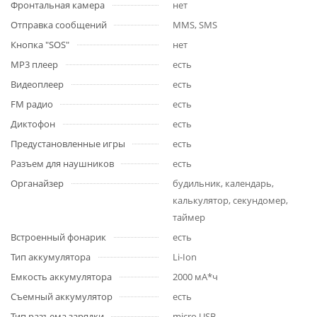
Фронтальная камера
нет
Отправка сообщений
MMS, SMS
Кнопка "SOS"
нет
MP3 плеер
есть
Видеоплеер
есть
FM радио
есть
Диктофон
есть
Предустановленные игры
есть
Разъем для наушников
есть
Органайзер
будильник, календарь,
калькулятор, секундомер,
таймер
Встроенный фонарик
есть
Тип аккумулятора
Li-Ion
Емкость аккумулятора
2000 мА*ч
Съемный аккумулятор
есть
Тип разъема зарядки
micro USB