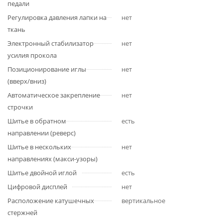
педали
Регулировка давления лапки на
нет
ткань
Электронный стабилизатор
нет
усилия прокола
Позиционирование иглы
нет
(вверх/вниз)
Автоматическое закрепление
нет
строчки
Шитье в обратном
есть
направлении (реверс)
Шитье в нескольких
нет
направлениях (макси-узоры)
Шитье двойной иглой
есть
Цифровой дисплей
нет
Расположение катушечных
вертикальное
стержней