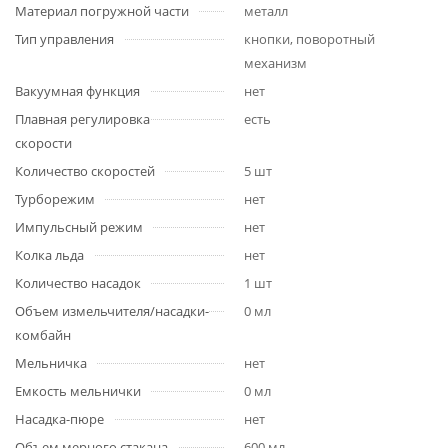
Материал погружной части
металл
Тип управления
кнопки, поворотный
механизм
Вакуумная функция
нет
Плавная регулировка
есть
скорости
Количество скоростей
5 шт
Турборежим
нет
Импульсный режим
нет
Колка льда
нет
Количество насадок
1 шт
Объем измельчителя/насадки-
0 мл
комбайн
Мельничка
нет
Емкость мельнички
0 мл
Насадка-пюре
нет
Объем мерного стакана
600 мл