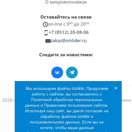
О микроволновках
Оставайтесь на связи
on-line c 9
00
до 20
00
+7 (8512) 20-08-06
zakaz@smlider.ru
Следите за новостями:
×
Мы используем файлы cookie. Продолжив
работу с сайтом, вы соглашаетесь с
Политикой обработки персональных
2026 © Интернет-магазин бытовой техники и электроники
данных и Правилами пользования сайтом.
«Лидер»
Используя наш сайт, вы даете согласие на
обработку файлов cookie и
пользовательских данных. Если вы не
хотите, чтобы ваши данные