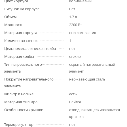
Цвет корпуса
коричневый
Рисунок на корпусе
нет
Объем
1.7 л
Мощность
2200 Вт
Материал корпуса
стекло\пластик
Количество стенок
1
Цельнометаллическая колба
нет
Материал колбы
стекло
Тип нагревательного
скрытый нагревательный
элемента
элемент
Покрытие нагревательного
нержавеющая сталь
элемента
Фильтр в носике
есть
Материал фильтра
нейлон
Особенности крышки
откидная защелкивающаяся
крышка
Терморегулятор
нет