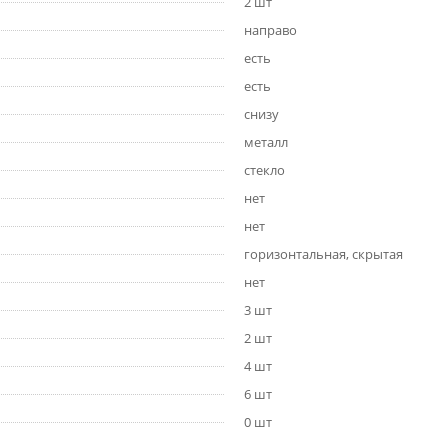
2 шт
направо
есть
есть
снизу
металл
стекло
нет
нет
горизонтальная, скрытая
нет
3 шт
2 шт
4 шт
6 шт
0 шт