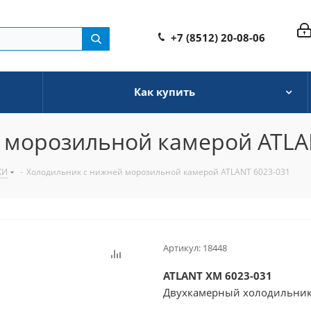
+7 (8512) 20-08-06
Как купить
 морозильной камерой ATLA
КИ
-
Холодильник с нижней морозильной камерой ATLANT 6023-031
Артикул:
18448
ATLANT XМ 6023-031
Двухкамерный холодильник
Общий объем: 359 литров.