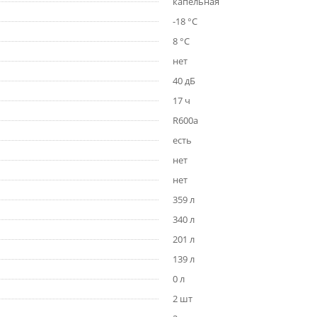
капельная
-18 °C
8 °C
нет
40 дБ
17 ч
R600a
есть
нет
нет
359 л
340 л
201 л
139 л
0 л
2 шт