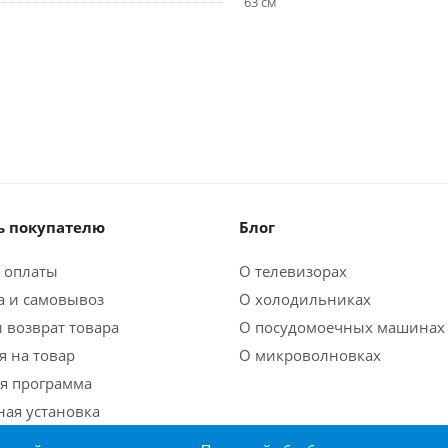
63 см
 покупателю
Блог
 оплаты
О телевизорах
а и самовывоз
О холодильниках
 возврат товара
О посудомоечных машинах
я на товар
О микроволновках
я программа
ная установка