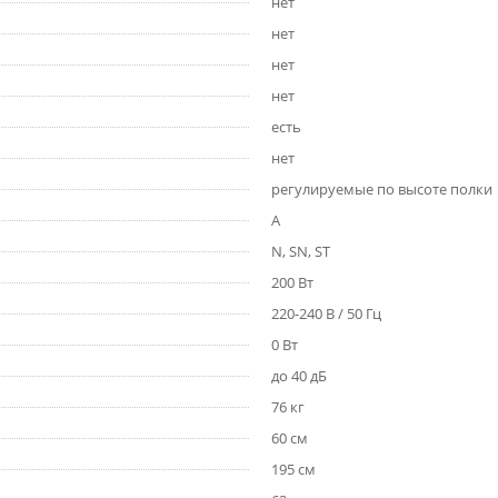
нет
нет
нет
нет
есть
нет
регулируемые по высоте полки
A
N, SN, ST
200 Вт
220-240 В / 50 Гц
0 Вт
до 40 дБ
76 кг
60 см
195 см