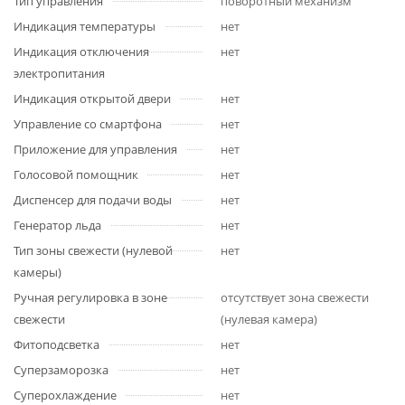
Тип управления
поворотный механизм
Индикация температуры
нет
Индикация отключения
нет
электропитания
Индикация открытой двери
нет
Управление со смартфона
нет
Приложение для управления
нет
Голосовой помощник
нет
Диспенсер для подачи воды
нет
Генератор льда
нет
Тип зоны свежести (нулевой
нет
камеры)
Ручная регулировка в зоне
отсутствует зона свежести
свежести
(нулевая камера)
Фитоподсветка
нет
Суперзаморозка
нет
Суперохлаждение
нет