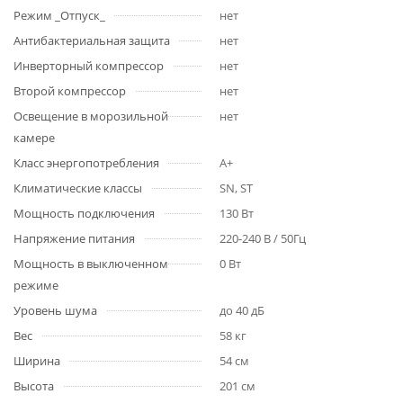
Режим _Отпуск_
нет
Антибактериальная защита
нет
Инверторный компрессор
нет
Второй компрессор
нет
Освещение в морозильной
нет
камере
Класс энергопотребления
A+
Климатические классы
SN, ST
Мощность подключения
130 Вт
Напряжение питания
220-240 В / 50Гц
Мощность в выключенном
0 Вт
режиме
Уровень шума
до 40 дБ
Вес
58 кг
Ширина
54 см
Высота
201 см