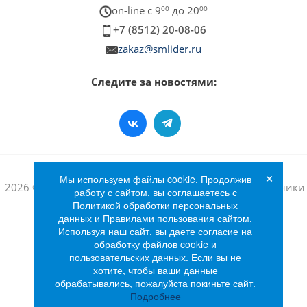
on-line c 9
00
до 20
00
+7 (8512) 20-08-06
zakaz@smlider.ru
Следите за новостями:
×
Мы используем файлы cookie. Продолжив
2026 © Интернет-магазин бытовой техники и электроники
работу с сайтом, вы соглашаетесь с
«Лидер»
Политикой обработки персональных
данных и Правилами пользования сайтом.
Используя наш сайт, вы даете согласие на
обработку файлов cookie и
пользовательских данных. Если вы не
хотите, чтобы ваши данные
обрабатывались, пожалуйста покиньте сайт.
Подробнее