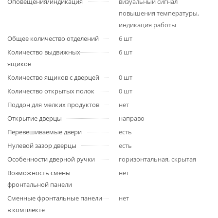
Оповещения/индикация
визуальный сигнал
повышения температуры,
индикация работы
Общее количество отделений
6 шт
Количество выдвижных
6 шт
ящиков
Количество ящиков с дверцей
0 шт
Количество открытых полок
0 шт
Поддон для мелких продуктов
нет
Открытие дверцы
направо
Перевешиваемые двери
есть
Нулевой зазор дверцы
есть
Особенности дверной ручки
горизонтальная, скрытая
Возможность смены
нет
фронтальной панели
Сменные фронтальные панели
нет
в комплекте