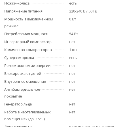
Ножки-колеса
есть
Напряжение питания
220-240 В / 50 Гц
Мощность в выключенном
0 Вт
режиме
Потребляемая мощность
54 Вт
Инверторный компрессор
нет
Количество компрессоров
1 шт
Суперзаморозка
есть
Режим экономии энергии
нет
Блокировка от детей
нет
Внутреннее освещение
нет
Антибактериальное
нет
покрытие
Генератор льда
нет
Работа в неотапливаемых
нет
помещениях (до -15°С)
Дополнительно
регулируемые по высоте