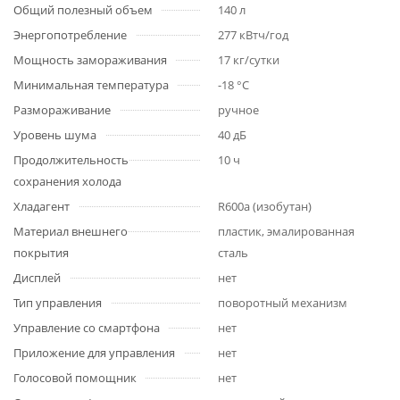
Общий полезный объем
140 л
Энергопотребление
277 кВтч/год
Мощность замораживания
17 кг/сутки
Минимальная температура
-18 °C
Размораживание
ручное
Уровень шума
40 дБ
Продолжительность
10 ч
сохранения холода
Хладагент
R600a (изобутан)
Материал внешнего
пластик, эмалированная
покрытия
сталь
Дисплей
нет
Тип управления
поворотный механизм
Управление со смартфона
нет
Приложение для управления
нет
Голосовой помощник
нет