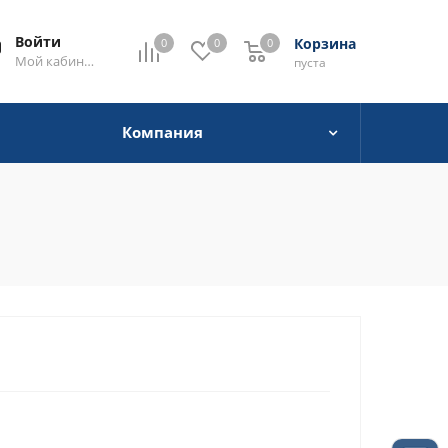
Войти
Корзина
0
0
0
0
Мой кабинет
пуста
Компания