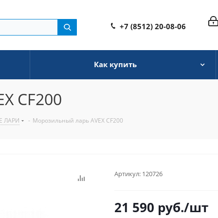
+7 (8512) 20-08-06
Как купить
EX CF200
 ЛАРИ
-
Морозильный ларь AVEX CF200
Артикул:
120726
21 590
руб.
/шт