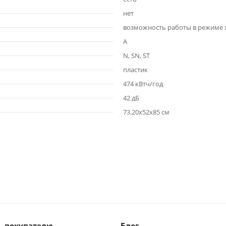
нет
возможность работы в режиме х
A
N, SN, ST
пластик
474 кВтч/год
42 дБ
73.20х52х85 см
 покупателю
Блог