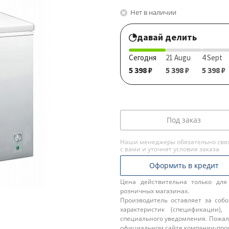
Нет в наличии
давай делить
Сегодня
21 Augu
4 Sept
5 398 ₽
5 398 ₽
5 398 ₽
Под заказ
Наши менеджеры обязательно свя
с вами и уточнят условия заказа
Оформить в кредит
Цена действительна только для
розничных магазинах.
Производитель оставляет за соб
характеристик (спецификации),
специального уведомления. Пожал
официальном сайте компании-про