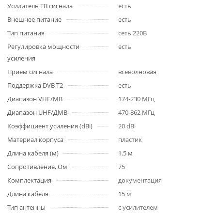
Усилитель ТВ сигнала
есть
Внешнее питание
есть
Тип питания
сеть 220В
Регулировка мощности
есть
усиления
Прием сигнала
всеволновая
Поддержка DVB-T2
есть
Диапазон VHF/МВ
174-230 МГц
Диапазон UHF/ДМВ
470-862 МГц
Коэффициент усиления (dBi)
20 dBi
Материал корпуса
пластик
Длина кабеля (м)
1.5 м
Сопротивление, Ом
75
Комплектация
документация
Длина кабеля
15 м
Тип антенны
с усилителем