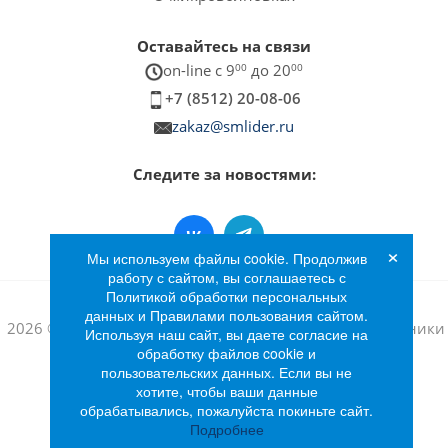
Оставайтесь на связи
on-line c 9
00
до 20
00
+7 (8512) 20-08-06
zakaz@smlider.ru
Следите за новостями:
×
Мы используем файлы cookie. Продолжив
работу с сайтом, вы соглашаетесь с
Политикой обработки персональных
данных и Правилами пользования сайтом.
2026 © Интернет-магазин бытовой техники и электроники
Используя наш сайт, вы даете согласие на
«Лидер»
обработку файлов cookie и
пользовательских данных. Если вы не
хотите, чтобы ваши данные
обрабатывались, пожалуйста покиньте сайт.
Подробнее