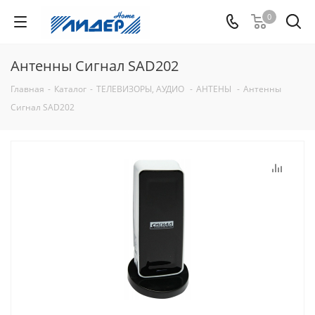
0
Антенны Сигнал SAD202
Главная
-
Каталог
-
ТЕЛЕВИЗОРЫ, АУДИО
-
АНТЕНЫ
-
Антенны
Сигнал SAD202