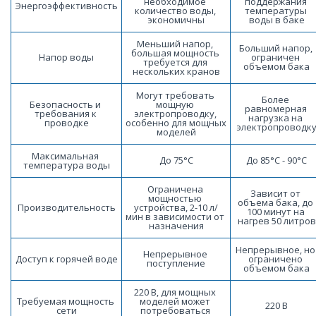
необходимое 
поддержания 
Энергоэффективность
количество воды, 
температуры 
экономичны
воды в баке
Меньший напор, 
Больший напор, 
большая мощность 
Напор воды
ограничен 
требуется для 
объемом бака
нескольких кранов
Могут требовать 
Более 
Безопасность и 
мощную 
равномерная 
требования к 
электропроводку, 
нагрузка на 
проводке
особенно для мощных 
электропроводк
моделей
Максимальная 
До 75°C
До 85°C - 90°C
температура воды
Ограничена 
Зависит от 
мощностью 
объема бака, до 
Производительность
устройства, 2-10 л/
100 минут на 
мин в зависимости от 
нагрев 50 литров
назначения
Непрерывное, но 
Непрерывное 
Доступ к горячей воде
ограничено 
поступление
объемом бака
220 В, для мощных 
Требуемая мощность 
моделей может 
220 В
сети
потребоваться 