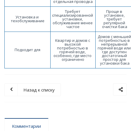
отдельная проводка
Требует 
Проще в 
специализированной 
установке, 
Установка и 
установки, 
требует 
техобслуживание
обслуживание менее 
регулярной 
частое
очистки бака
Домов с меньшей 
Квартир и домов с 
потребностью в 
высокой 
непрерывной 
потребностью в 
горячей воде или 
Подходит для
горячей воде, 
где доступен 
особенно, где место 
достаточный 
ограничено
простор для 
установки бака
Назад к списку
Комментарии