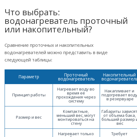
Что выбрать:
водонагреватель проточный
или накопительный?
Сравнение проточных и накопительных
водонагревателей можно представить в виде
следующей таблицы:
Проточный 
Накопительный 
Параметр
водонагреватель
водонагревател
Нагревает воду во 
Накапливает и 
время её 
Принцип работы
подогревает воду
прохождения через 
в резервуаре
систему
Компактные, 
Габариты зависят
меньший вес, могут 
от объема бака, 
Размер и вес
монтироваться на 
больший размер и
стену
вес
Нагревает только 
Требует 