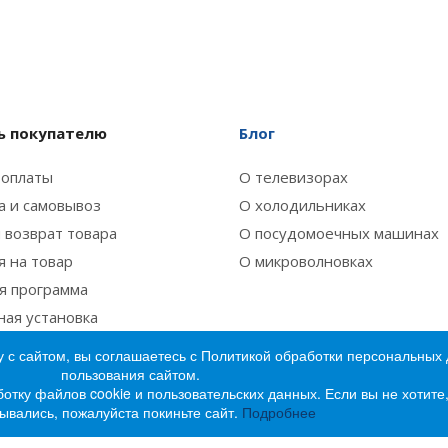
 покупателю
Блог
 оплаты
О телевизорах
а и самовывоз
О холодильниках
 возврат товара
О посудомоечных машинах
я на товар
О микроволновках
я программа
ная установка
 с сайтом, вы соглашаетесь с Политикой обработки персональных
пользования сайтом.
ботку файлов cookie и пользовательских данных. Если вы не хотит
ывались, пожалуйста покиньте сайт.
Подробнее
ктроники «Лидер»