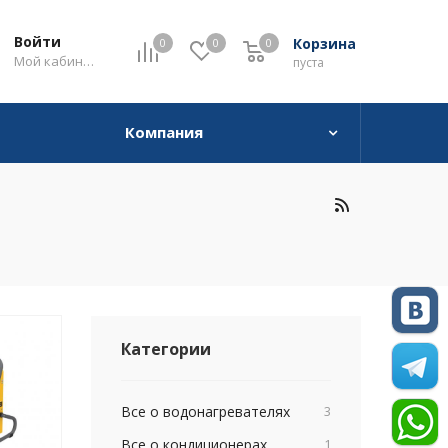
Войти
Корзина
0
0
0
0
Мой кабинет
пуста
Компания
Категории
Все о водонагревателях
3
Все о кондиционерах
1