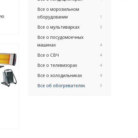
Все о морозильном
ую
оборудовании
1
Все о мультиварках
3
Все о посудомоечных
машинах
4
Все о СВЧ
4
Все о телевизорах
4
Все о холодильниках
4
Все об обогревателях
3