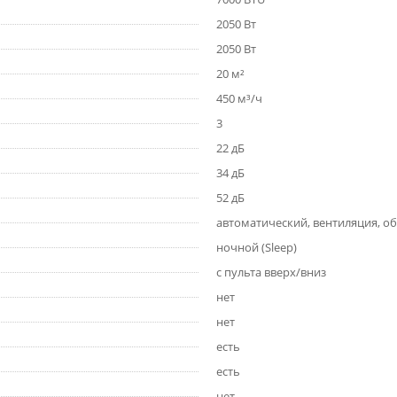
2050 Вт
2050 Вт
20 м²
450 м³/ч
3
22 дБ
34 дБ
52 дБ
автоматический, вентиляция, о
ночной (Sleep)
с пульта вверх/вниз
нет
нет
есть
есть
нет