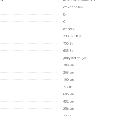
от коррозии
D
C
от сети
230 В / 50 Гц
755 Вт
635 Вт
документация
708 мм
263 мм
190 мм
7.3 кг
696 мм
432 мм
256 мм
22 кг