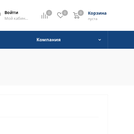
Войти
Корзина
0
0
0
0
Мой кабинет
пуста
Компания