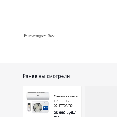
Рекомендуем Вам
Ранее вы смотрели
Сплит-система
HAIER HSU-
07HTT03/R2
Tundra
23 990
руб.
/
шт