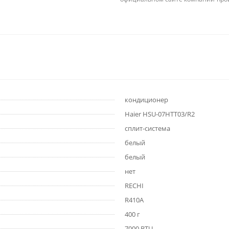
кондиционер
Haier HSU-07HTT03/R2
сплит-система
белый
белый
нет
RECHI
R410A
400 г
7000 BTU