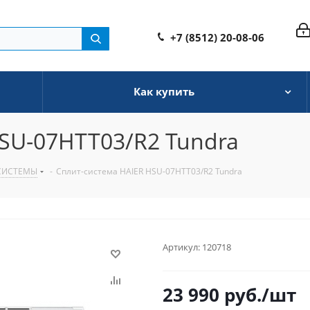
+7 (8512) 20-08-06
Как купить
HSU-07HTT03/R2 Tundra
СИСТЕМЫ
-
Сплит-система HAIER HSU-07HTT03/R2 Tundra
Артикул:
120718
23 990
руб.
/шт