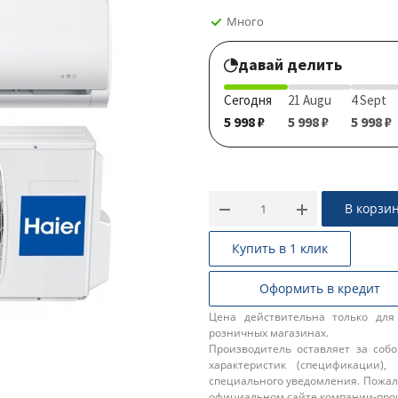
Много
давай делить
Сегодня
21 Augu
4 Sept
5 998 ₽
5 998 ₽
5 998 ₽
В корзи
Купить в 1 клик
Оформить в кредит
Цена действительна только для
розничных магазинах.
Производитель оставляет за соб
характеристик (спецификации),
специального уведомления. Пожал
официальном сайте компании-про