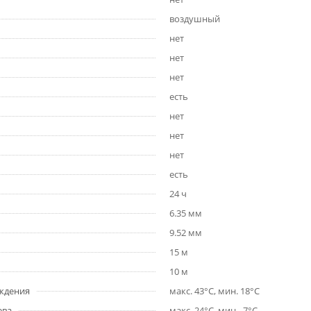
воздушный
нет
нет
нет
есть
нет
нет
нет
есть
24 ч
6.35 мм
9.52 мм
15 м
10 м
ждения
макс. 43°С, мин. 18°С
ева
макс. 24°С, мин. -7°С