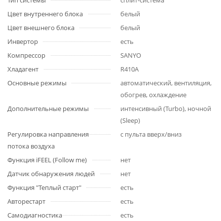
Тип системы
сплит-система
Цвет внутреннего блока
белый
Цвет внешнего блока
белый
Инвертор
есть
Компрессор
SANYO
Хладагент
R410A
Основные режимы
автоматический, вентиляция,
обогрев, охлаждение
Дополнительные режимы
интенсивный (Turbo), ночной
(Sleep)
Регулировка направления
с пульта вверх/вниз
потока воздуха
Функция iFEEL (Follow me)
нет
Датчик обнаружения людей
нет
Функция "Теплый старт"
есть
Авторестарт
есть
Самодиагностика
есть