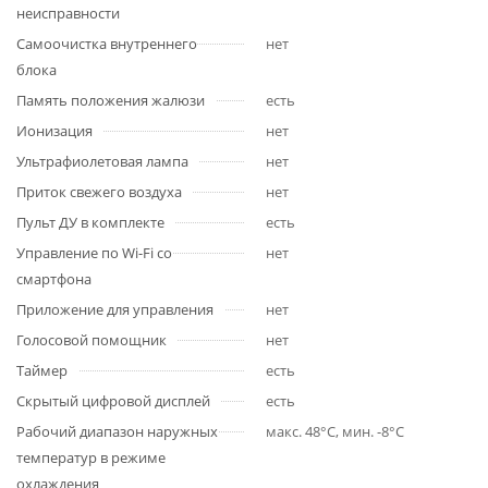
неисправности
Самоочистка внутреннего
нет
блока
Память положения жалюзи
есть
Ионизация
нет
Ультрафиолетовая лампа
нет
Приток свежего воздуха
нет
Пульт ДУ в комплекте
есть
Управление по Wi-Fi со
нет
смартфона
Приложение для управления
нет
Голосовой помощник
нет
Таймер
есть
Скрытый цифровой дисплей
есть
Рабочий диапазон наружных
макс. 48°С, мин. -8°С
температур в режиме
охлаждения