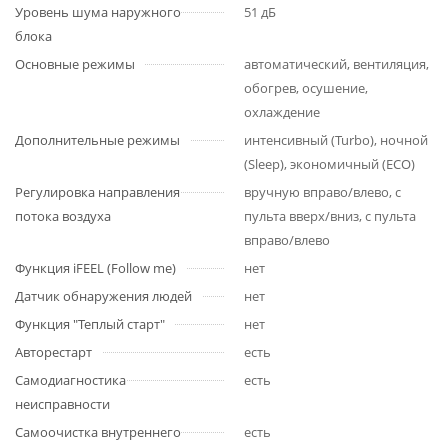
Уровень шума наружного
51 дБ
блока
Основные режимы
автоматический, вентиляция,
обогрев, осушение,
охлаждение
Дополнительные режимы
интенсивный (Turbo), ночной
(Sleep), экономичный (ECO)
Регулировка направления
вручную вправо/влево, с
потока воздуха
пульта вверх/вниз, с пульта
вправо/влево
Функция iFEEL (Follow me)
нет
Датчик обнаружения людей
нет
Функция "Теплый старт"
нет
Авторестарт
есть
Самодиагностика
есть
неисправности
Самоочистка внутреннего
есть