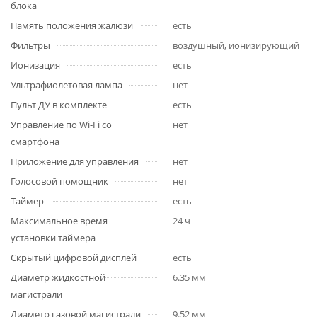
блока
Память положения жалюзи
есть
Фильтры
воздушный, ионизирующий
Ионизация
есть
Ультрафиолетовая лампа
нет
Пульт ДУ в комплекте
есть
Управление по Wi-Fi со
нет
смартфона
Приложение для управления
нет
Голосовой помощник
нет
Таймер
есть
Максимальное время
24 ч
установки таймера
Скрытый цифровой дисплей
есть
Диаметр жидкостной
6.35 мм
магистрали
Диаметр газовой магистрали
9.52 мм