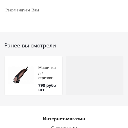
Рекомендуем Вам
Ранее вы смотрели
Машинка
для
стрижки
Centek CT-
790
руб.
/
2113
шт
(черный/
серый)
Интернет-магазин
О компании