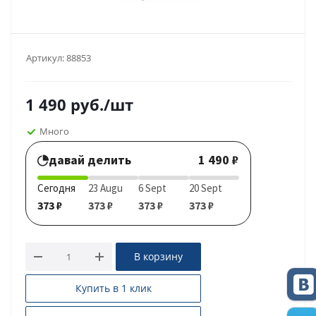
Артикул:
88853
1 490
руб.
/шт
Много
давай делить
1 490 ₽
Сегодня
23 Augu
6 Sept
20 Sept
373 ₽
373 ₽
373 ₽
373 ₽
В корзину
Купить в 1 клик