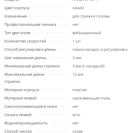
Цвет корпуса
синий
Назначение
для стрижки головы
Профессиональная техника
нет
Тип двигателя
вибрационный
Количество скоростей
1 шт
Способ регулировки длины
смена насадок и регулировка
Шаг изменения длины
3 мм
Минимальная длина стрижки
3 мм (с насадкой)
Максимальная длина
12 мм
стрижки
Материал корпуса
пластик
Материал лезвий
нержавеющая сталь
Самозатачивающиеся ножи
нет
Смазка лезвий
есть
Водонепроницаемость
нет
Способ чистки
сухая