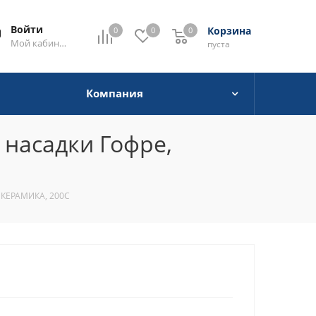
Войти
Корзина
0
0
0
0
Мой кабинет
пуста
Компания
 насадки Гофре,
, КЕРАМИКА, 200C