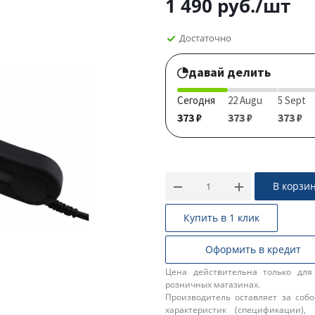
1 490
руб.
/шт
Достаточно
давай делить
Сегодня
22 Augu
5 Sept
373 ₽
373 ₽
373 ₽
В корзи
Купить в 1 клик
Оформить в кредит
Цена действительна только для
розничных магазинах.
Производитель оставляет за соб
характеристик (спецификации),