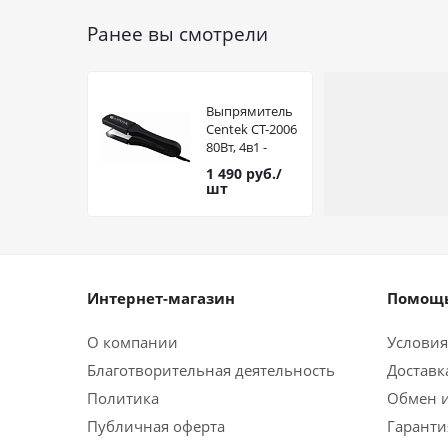
Ранее вы смотрели
Выпрямитель
Centek CT-2006
80Вт, 4в1 -
выпрям + 3
1 490
руб.
/
насадки Гофре,
шт
КЕРАМИКА,
200C
Интернет-магазин
Помощь
О компании
Условия
Благотворительная деятельность
Доставк
Политика
Обмен и
Публичная оферта
Гаранти