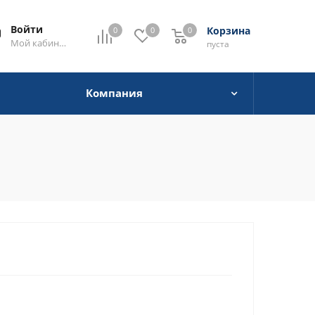
Войти
Корзина
0
0
0
0
Мой кабинет
пуста
Компания