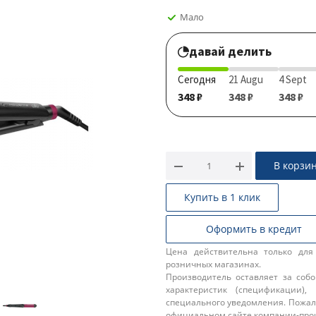
Мало
давай делить
Сегодня
21 Augu
4 Sept
348 ₽
348 ₽
348 ₽
В корзи
Купить в 1 клик
Оформить в кредит
Цена действительна только для
розничных магазинах.
Производитель оставляет за соб
характеристик (спецификации),
специального уведомления. Пожал
официальном сайте компании-про