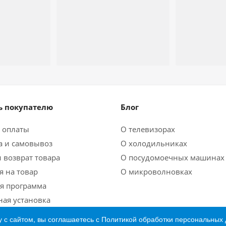
 покупателю
Блог
 оплаты
О телевизорах
а и самовывоз
О холодильниках
 возврат товара
О посудомоечных машинах
я на товар
О микроволновках
я программа
ная установка
 с сайтом, вы соглашаетесь с Политикой обработки персональных