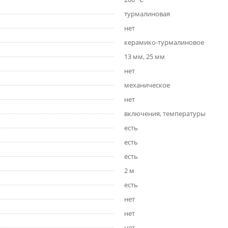
турмалиновая
нет
керамико-турмалиновое
13 мм, 25 мм
нет
механическое
нет
включения, температуры
есть
есть
есть
2 м
есть
нет
нет
нет