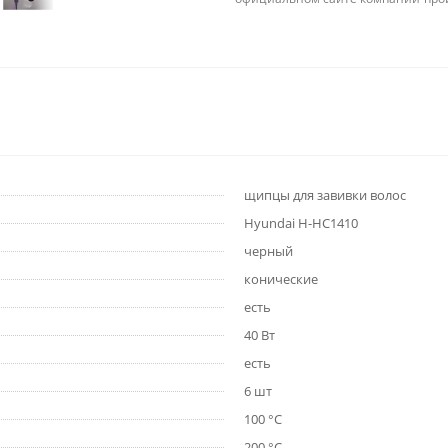
щипцы для завивки волос
Hyundai H-HC1410
черный
конические
есть
40 Вт
есть
6 шт
100 °C
200 °C