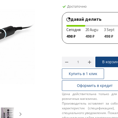
Достаточно
давай делить
Сегодня
20 Augu
3 Sept
498 ₽
498 ₽
498 ₽
В корзи
Купить в 1 клик
Оформить в кредит
Цена действительна только для
розничных магазинах.
Производитель оставляет за соб
характеристик (спецификации),
специального уведомления. Пожал
официальном сайте компании-про