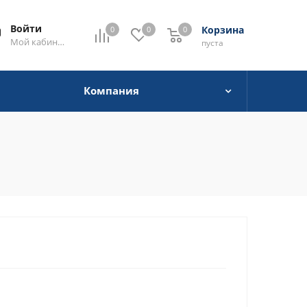
Войти
Корзина
0
0
0
0
Мой кабинет
пуста
Компания