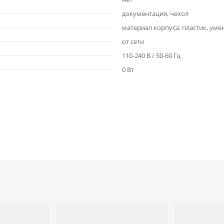
документация, чехол
материал корпуса: пластик, ум
от сети
110-240 В / 50-60 Гц
0 Вт