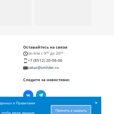
Оставайтесь на связи
on-line c 9
00
до 20
00
+7 (8512) 20-08-06
zakaz@smlider.ru
Следите за новостями:
×
 данных и Правилами
Принять и закрыть
е, чтобы ваши данные