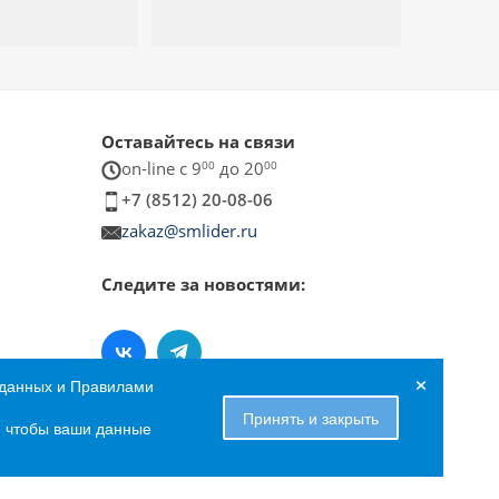
Оставайтесь на связи
on-line c 9
00
до 20
00
+7 (8512) 20-08-06
zakaz@smlider.ru
Следите за новостями:
×
 данных и Правилами
Принять и закрыть
е, чтобы ваши данные