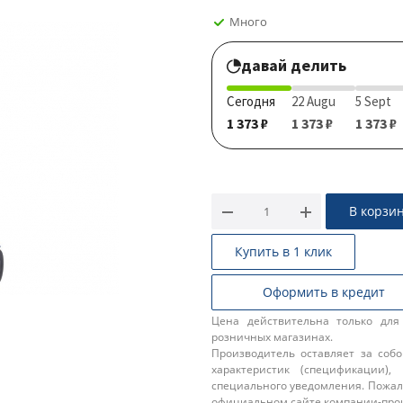
Много
давай делить
Сегодня
22 Augu
5 Sept
1 373 ₽
1 373 ₽
1 373 ₽
В корзи
Купить в 1 клик
Оформить в кредит
Цена действительна только для
розничных магазинах.
Производитель оставляет за соб
характеристик (спецификации),
специального уведомления. Пожал
официальном сайте компании-про