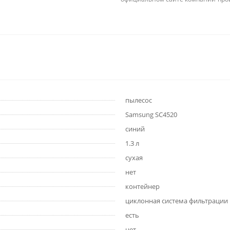
пылесос
Samsung SC4520
синий
1.3 л
сухая
нет
контейнер
циклонная система фильтрации
есть
нет