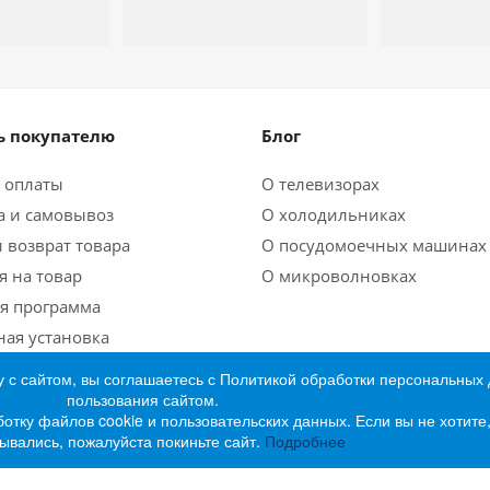
 покупателю
Блог
 оплаты
О телевизорах
а и самовывоз
О холодильниках
 возврат товара
О посудомоечных машинах
я на товар
О микроволновках
я программа
ная установка
 с сайтом, вы соглашаетесь с Политикой обработки персональных
пользования сайтом.
ботку файлов cookie и пользовательских данных. Если вы не хотит
ывались, пожалуйста покиньте сайт.
Подробнее
ктроники «Лидер»