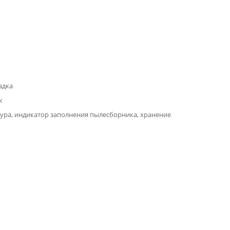
адка
к
ура, индикатор заполнения пылесборника, хранение