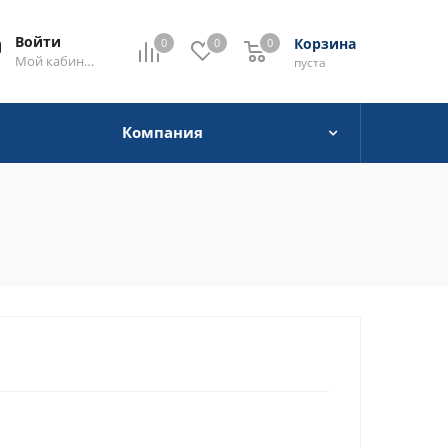
Войти
Корзина
0
0
0
0
Мой кабинет
пуста
Компания