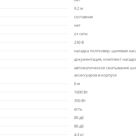
9.2 м
составная
нет
от сети
230 В
насадка пол/ковер, щелевая нас
документация, комплект насадо
автоматическое сматывание шн
аксессуаров в корпусе
6 м
1600 Вт
350 Вт
есть
80 дБ
80 дБ
4.3 кг