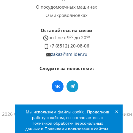
О посудомоечных машинах
О микроволновках
Оставайтесь на связи
on-line c 9
00
до 20
00
+7 (8512) 20-08-06
zakaz@smlider.ru
Следите за новостями:
×
Мы используем файлы cookie. Продолжив
2026 © Интернет-магазин бытовой техники и электроники
работу с сайтом, вы соглашаетесь с
«Лидер»
Политикой обработки персональных
данных и Правилами пользования сайтом.