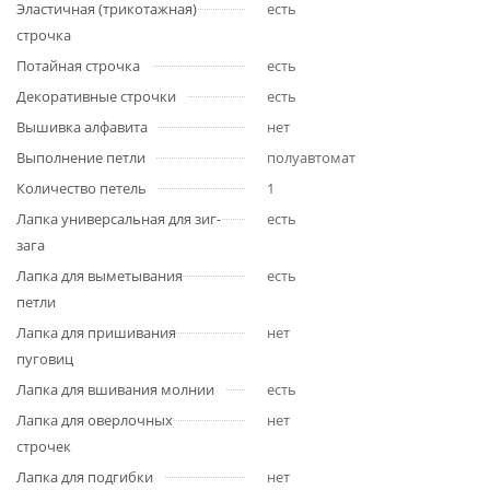
Эластичная (трикотажная)
есть
строчка
Потайная строчка
есть
Декоративные строчки
есть
Вышивка алфавита
нет
Выполнение петли
полуавтомат
Количество петель
1
Лапка универсальная для зиг-
есть
зага
Лапка для выметывания
есть
петли
Лапка для пришивания
нет
пуговиц
Лапка для вшивания молнии
есть
Лапка для оверлочных
нет
строчек
Лапка для подгибки
нет