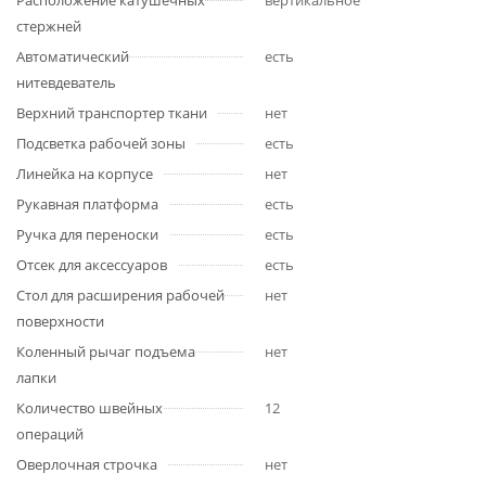
Расположение катушечных
вертикальное
стержней
Автоматический
есть
нитевдеватель
Верхний транспортер ткани
нет
Подсветка рабочей зоны
есть
Линейка на корпусе
нет
Рукавная платформа
есть
Ручка для переноски
есть
Отсек для аксессуаров
есть
Стол для расширения рабочей
нет
поверхности
Коленный рычаг подъема
нет
лапки
Количество швейных
12
операций
Оверлочная строчка
нет