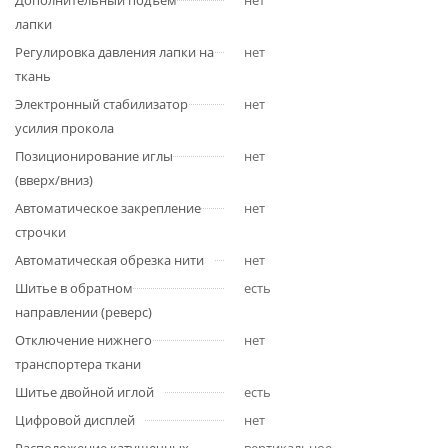
Дополнительный подъем
нет
лапки
Регулировка давления лапки на
нет
ткань
Электронный стабилизатор
нет
усилия прокола
Позиционирование иглы
нет
(вверх/вниз)
Автоматическое закрепление
нет
строчки
Автоматическая обрезка нити
нет
Шитье в обратном
есть
направлении (реверс)
Отключение нижнего
нет
транспортера ткани
Шитье двойной иглой
есть
Цифровой дисплей
нет