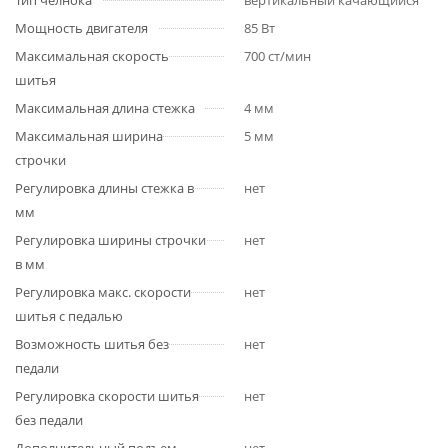
Тип челнока
вертикальный качающийся
Мощность двигателя
85 Вт
Максимальная скорость
700 ст/мин
шитья
Максимальная длина стежка
4 мм
Максимальная ширина
5 мм
строчки
Регулировка длины стежка в
нет
мм
Регулировка ширины строчки
нет
в мм
Регулировка макс. скорости
нет
шитья с педалью
Возможность шитья без
нет
педали
Регулировка скорости шитья
нет
без педали