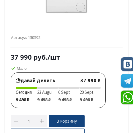
Артикул:
130592
37 990
руб.
/шт
Мало
давай делить
37 990 ₽
Сегодня
23 Augu
6 Sept
20 Sept
9 498 ₽
9 498 ₽
9 498 ₽
9 498 ₽
В корзину