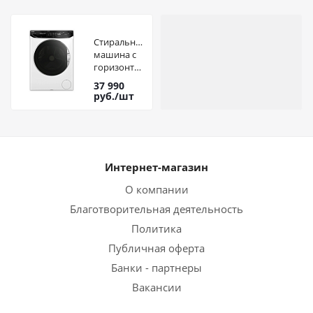
Стиральная
машина с
горизонтальной
загрузкой
37 990
VESTEL
руб.
/шт
Bojena
WMG 1014
SGT3SI
темно-
серебр.
Интернет-магазин
О компании
Благотворительная деятельность
Политика
Публичная оферта
Банки - партнеры
Вакансии