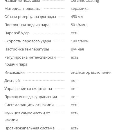
Название подошвы
Ceramic Coating
Материал подошвы
керамика
Объем резервуара для воды
450 мл
Постоянная подача пара
50 г/мин
Паровой удар
есть
Скорость парового удара
190 г/мин
Настройка температуры
ручная
Регулировка интенсивности
есть
подачи пара
Индикация
индикатор включения
Дисплей
нет
Управление со смартфона
нет
Приложение для управления
нет
Система защиты от накипи
есть
Функция самоочистки от
есть
накипи
Противокапельная система
есть