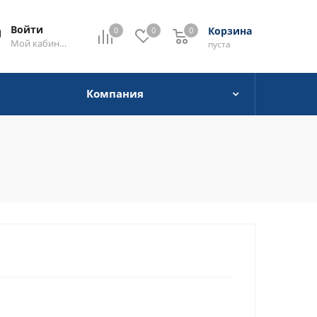
Войти
Корзина
0
0
0
0
Мой кабинет
пуста
Компания