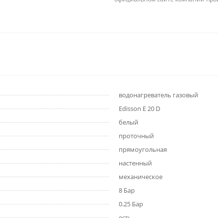
водонагреватель газовый
Edisson E 20 D
белый
проточный
прямоугольная
настенный
механическое
8 Бар
0.25 Бар
есть