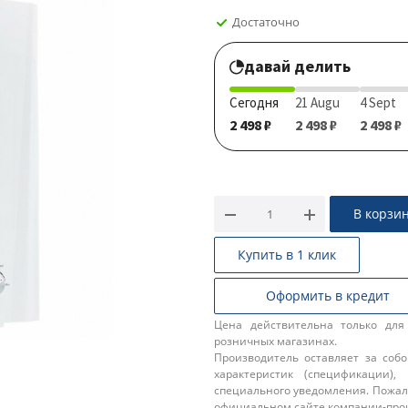
Достаточно
давай делить
Сегодня
21 Augu
4 Sept
2 498 ₽
2 498 ₽
2 498 ₽
В корзи
Купить в 1 клик
Оформить в кредит
Цена действительна только для
розничных магазинах.
Производитель оставляет за соб
характеристик (спецификации),
специального уведомления. Пожал
официальном сайте компании-про