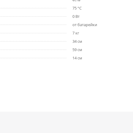
75 °C
0 Вт
от батарейки
7 кг
34 см
59 см
14 см