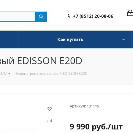
+7 (8512) 20-08-06
Как купить
вый EDISSON E20D
ТЕЛИ
-
Водонагреватель газовый EDISSON E20D
Артикул:
101119
9 990
руб.
/шт