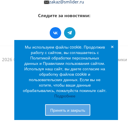
zakaz@smlider.ru
Следите за новостями:
×
Мы используем файлы cookie. Продолжив
работу с сайтом, вы соглашаетесь с
Политикой обработки персональных
2026 © Интернет-магазин бытовой техники и электроники
данных и Правилами пользования сайтом.
«Лидер»
Используя наш сайт, вы даете согласие на
обработку файлов cookie и
пользовательских данных. Если вы не
хотите, чтобы ваши данные
обрабатывались, пожалуйста покиньте сайт.
Подробнее
Принять и закрыть