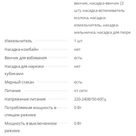
венчик, насадка-венчик (2
шт), насадка-вспениватель
молока, насадка-
измельчитель, насадка-
мельничка, насадка для пюре
Измельчитель
1 шт
Насадка-комбайн
нет
Венчик для взбивания
есть
Насадка для нарезки
нет
кубиками
Мерный стакан
есть
Питание
от сети
Напряжение питания
220-240В/50-60Гц
Потребляемая мощность в
0 Вт
спящем режиме
Мощность в выключенном
0 Вт
режиме