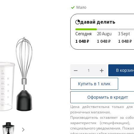
Мало
давай делить
Сегодня
20 Augu
3 Sept
1 048 ₽
1 048 ₽
1 048 ₽
В корзи
Купить в 1 клик
Оформить в кредит
Цена действительна только для
розничных магазинах.
Производитель оставляет за соб
характеристик (спецификации),
специального уведомления. Пожал
официальном сайте компании-про