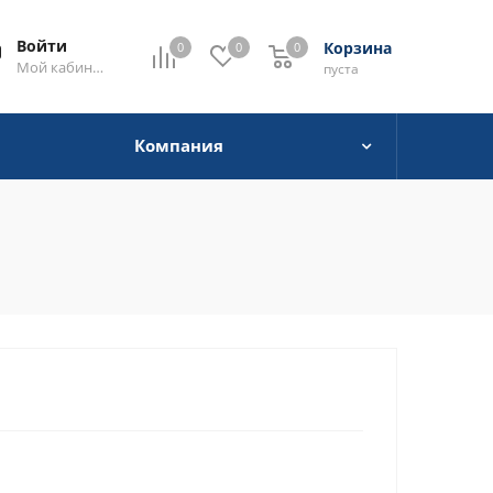
Войти
Корзина
0
0
0
0
Мой кабинет
пуста
Компания