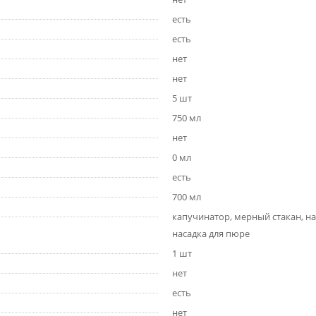
есть
есть
нет
нет
5 шт
750 мл
нет
0 мл
есть
700 мл
капучинатор, мерный стакан, на
насадка для пюре
1 шт
нет
есть
нет