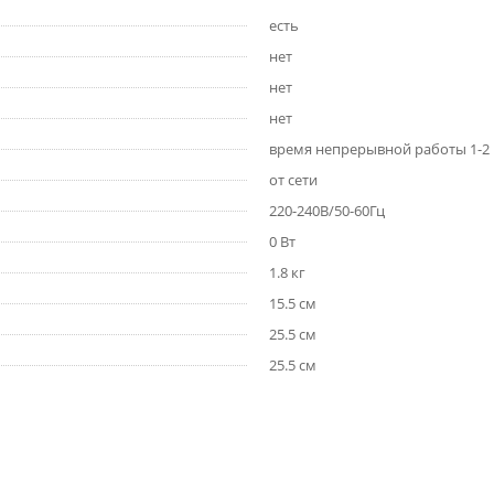
есть
нет
нет
нет
время непрерывной работы 1-2
от сети
220-240В/50-60Гц
0 Вт
1.8 кг
15.5 см
25.5 см
25.5 см