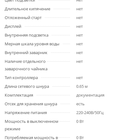
Цвет подсветки
нет
Длительное кипячение
нет
Отложенный старт
нет
Дисплей
нет
Внутренняя подсветка
нет
Мерная шкала уровня воды
нет
Внутренний заварник
нет
Наличие отдельного
нет
заварочного чайника
Тип контроллера
нет
Длина сетевого шнура
0.65 м
Комплектация
документация
Отсек для хранения шнура
есть
Напряжение питания
220-240В/50Гц
Мощность в выключенном
0 Вт
режиме
Потребляемая мощность в
0 Вт