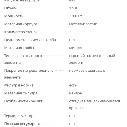
Рисунок на корпусе
нет
Объем
1.5 л
Мощность
2200 Вт
Материал корпуса
металл\пластик
Количество стенок
2
Цельнометаллическая колба
нет
Материал колбы
металл
Тип нагревательного
скрытый нагревательный
элемента
элемент
Покрытие нагревательного
нержавеющая сталь
элемента
Фильтр в носике
есть
Материал фильтра
нейлон
Особенности крышки
откидная защелкивающаяся
крышка
Терморегулятор
нет
Плавная регулировка
нет