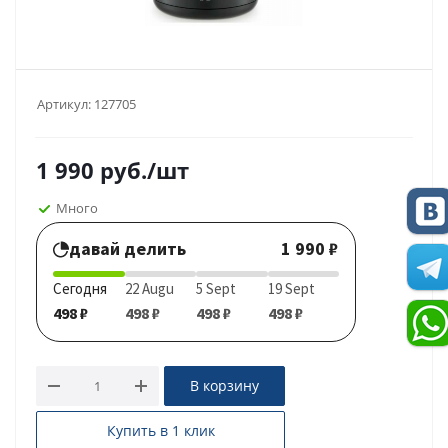
Артикул:
127705
1 990
руб.
/шт
Много
давай делить
1 990 ₽
Сегодня
22 Augu
5 Sept
19 Sept
498 ₽
498 ₽
498 ₽
498 ₽
В корзину
Купить в 1 клик