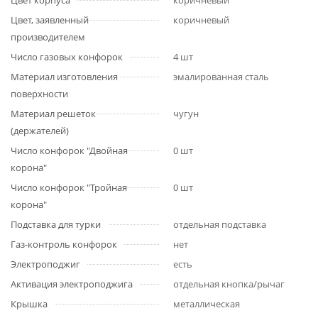
Цвет корпуса
коричневый
Цвет, заявленный
коричневый
производителем
Число газовых конфорок
4 шт
Материал изготовления
эмалированная сталь
поверхности
Материал решеток
чугун
(держателей)
Число конфорок "Двойная
0 шт
корона"
Число конфорок "Тройная
0 шт
корона"
Подставка для турки
отдельная подставка
Газ-контроль конфорок
нет
Электроподжиг
есть
Активация электроподжига
отдельная кнопка/рычаг
Крышка
металлическая