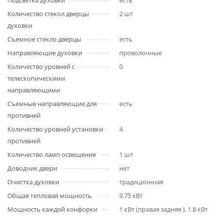
Подсветка духовки
есть
Количество стекол дверцы
2 шт
духовки
Съемное стекло дверцы
есть
Направляющие духовки
проволочные
Количество уровней с
0
телескопическими
направляющими
Съемные направляющие для
есть
противней
Количество уровней установки
4
противней
Количество ламп освещения
1 шт
Доводчик двери
нет
Очистка духовки
традиционная
Общая тепловая мощность
9.75 кВт
Мощность каждой конфорки
1 кВт (правая задняя ), 1.8 кВт