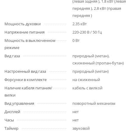
(левая задняя ), 1.8 кВт (левая
передняя ), 2.8 кВт (правая
передняя )
Мощность духовки
2.35 кВт
Напряжение питания
220-230 В / 50 Гц
Мощность в выключенном
0 Вт
режиме
Вид газа
природный (метан),
сжиженный (пропан-бутан)
Настроенный вид газа
природный (метан)
Форсунки в комплекте
на сжиженный
Наличие кабеля питания/
кабель с вилкой
вилки
Вид управления
поворотный механизм
Дисплей
нет
Часы
нет
Таймер
звуковой