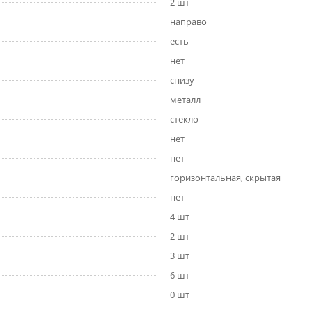
2 шт
направо
есть
нет
снизу
металл
стекло
нет
нет
горизонтальная, скрытая
нет
4 шт
2 шт
3 шт
6 шт
0 шт