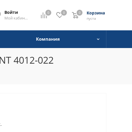
Войти
Корзина
0
0
0
0
Мой кабинет
пуста
Компания
NT 4012-022
.