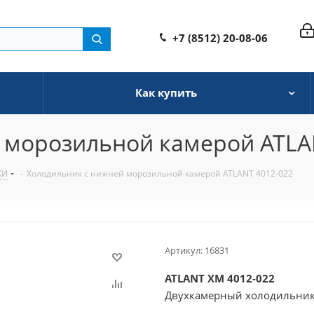
+7 (8512) 20-08-06
Как купить
 морозильной камерой ATLA
КИ
-
Холодильник с нижней морозильной камерой ATLANT 4012-022
Артикул:
16831
ATLANT XМ 4012-022
Двухкамерный холодильник
Общий объем: 320 литров.