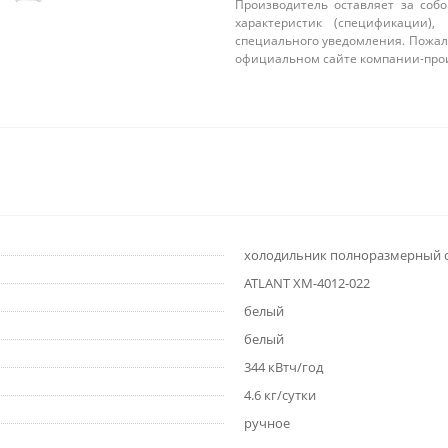
Производитель оставляет за соб
характеристик (спецификации),
специального уведомления. Пожал
официальном сайте компании-про
холодильник полноразмерный 
ATLANT ХМ-4012-022
белый
белый
344 кВтч/год
4.6 кг/сутки
ручное