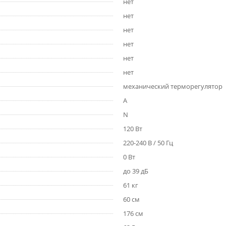
нет
нет
нет
нет
нет
нет
механический терморегулятор
A
N
120 Вт
220-240 В / 50 Гц
0 Вт
до 39 дБ
61 кг
60 см
176 см