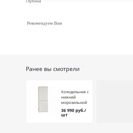
Глубина
Рекомендуем Вам
Ранее вы смотрели
Холодильник с
нижней
морозильной
камерой
36 990
руб.
/
ATLANT 4012-
шт
022