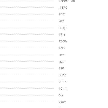
капельная
-18 °C
8 °C
нет
39 дБ
17 ч
R600a
есть
нет
нет
320 л
302 л
201 л
101 л
0 л
2 шт