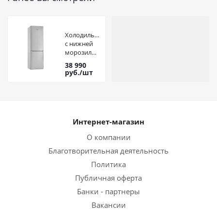
Холодильник
с нижней
морозильной
камерой
38 990
POZIS RK
руб.
/шт
FNF-170
белый
Интернет-магазин
О компании
Благотворительная деятельность
Политика
Публичная оферта
Банки - партнеры
Вакансии