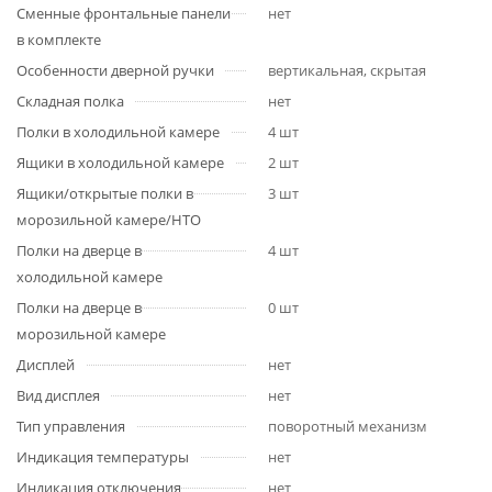
Сменные фронтальные панели
нет
в комплекте
Особенности дверной ручки
вертикальная, скрытая
Складная полка
нет
Полки в холодильной камере
4 шт
Ящики в холодильной камере
2 шт
Ящики/открытые полки в
3 шт
морозильной камере/НТО
Полки на дверце в
4 шт
холодильной камере
Полки на дверце в
0 шт
морозильной камере
Дисплей
нет
Вид дисплея
нет
Тип управления
поворотный механизм
Индикация температуры
нет
Индикация отключения
нет