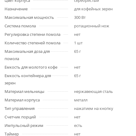
Цвет корпуса
серебристый
Назначение
для кофейных зерен
Максимальная мощность
300 Вт
Система помола
ротационный нож
Регулировка степени помола
нет
Количество степеней помола
1 шт
Максимальная доза для
65 г
помола
Емкость для молотого кофе
нет
Емкость контейнера для
65 г
зерен
Материал мельницы
нержавеющая сталь
Материал корпуса
металл
Тип управления
нажатием на кнопку
Счетчик порций
нет
Импульсный режим
есть
Таймер
нет