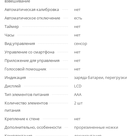
взвешивание
Автоматическая калибровка
нет
Автоматическое отключение
есть
Таймер
нет
Часы
нет
Вид управления
сенсор
Управление со смартфона
нет
Приложение для управления
нет
Голосовой помощник
нет
Индикация
заряда батареи, перегрузки
Дисплей
LCD
Тип элементов питания
AAA
Количество элементов
2 шт
питания
Крепление к стене
нет
Дополнительно, особенности
прорезиненные ножки
Комплектация
документация