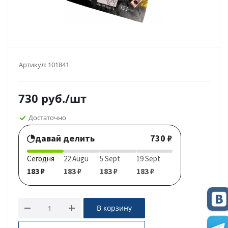
Артикул:
101841
730
руб.
/шт
Достаточно
давай делить
730 ₽
Сегодня
22 Augu
5 Sept
19 Sept
183 ₽
183 ₽
183 ₽
183 ₽
В корзину