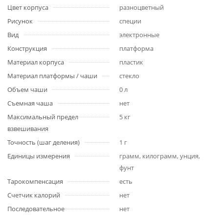
Цвет корпуса
разноцветный
Рисунок
специи
Вид
электронные
Конструкция
платформа
Материал корпуса
пластик
Материал платформы / чаши
стекло
Объем чаши
0 л
Съемная чаша
нет
Максимальный предел
5 кг
взвешивания
Точность (шаг деления)
1 г
Единицы измерения
грамм, килограмм, унция,
фунт
Тарокомпенсация
есть
Счетчик калорий
нет
Последовательное
нет