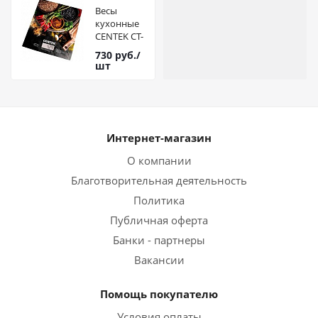
Весы
кухонные
CENTEK CT-
2462
730
руб.
/
(Специи)
шт
электронные,
стеклянные,
LCD,
190х200
мм, max
Интернет-магазин
5кг, шаг 1г
О компании
Благотворительная деятельность
Политика
Публичная оферта
Банки - партнеры
Вакансии
Помощь покупателю
Условия оплаты