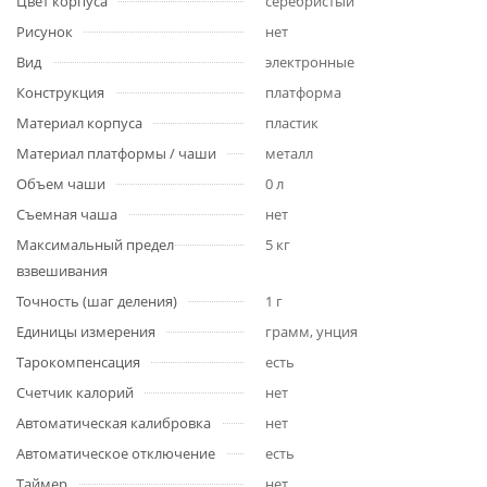
Цвет корпуса
серебристый
Рисунок
нет
Вид
электронные
Конструкция
платформа
Материал корпуса
пластик
Материал платформы / чаши
металл
Объем чаши
0 л
Съемная чаша
нет
Максимальный предел
5 кг
взвешивания
Точность (шаг деления)
1 г
Единицы измерения
грамм, унция
Тарокомпенсация
есть
Счетчик калорий
нет
Автоматическая калибровка
нет
Автоматическое отключение
есть
Таймер
нет