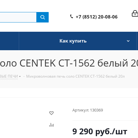
+7 (8512) 20-08-06
Как купить
оло CENTEK CT-1562 белый 2
ВЫЕ ПЕЧИ
-
Микроволновая печь соло CENTEK CT-1562 белый 20л
Артикул:
130369
9 290
руб.
/шт