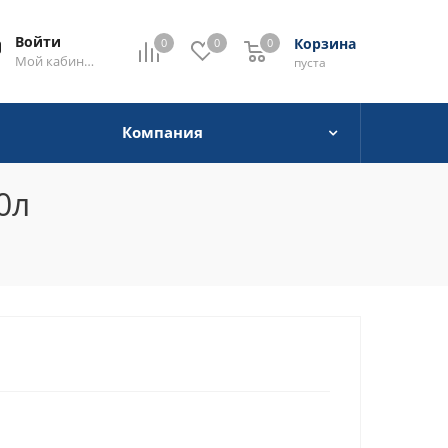
Войти
Корзина
0
0
0
0
Мой кабинет
пуста
Компания
0л