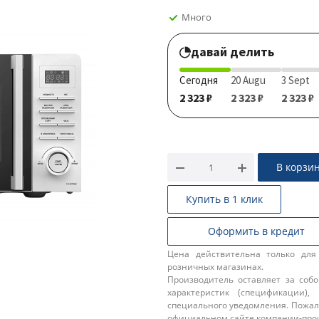
Много
давай делить
Сегодня
20 Augu
3 Sept
2 323 ₽
2 323 ₽
2 323 ₽
В корзи
Купить в 1 клик
Оформить в кредит
Цена действительна только для
розничных магазинах.
Производитель оставляет за соб
характеристик (спецификации),
специального уведомления. Пожал
официальном сайте компании-про