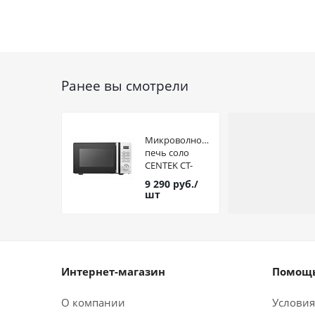
Ранее вы смотрели
Микроволновая
печь соло
CENTEK CT-
1562 белый
9 290
руб.
/
20л
шт
Интернет-магазин
Помощь
О компании
Условия