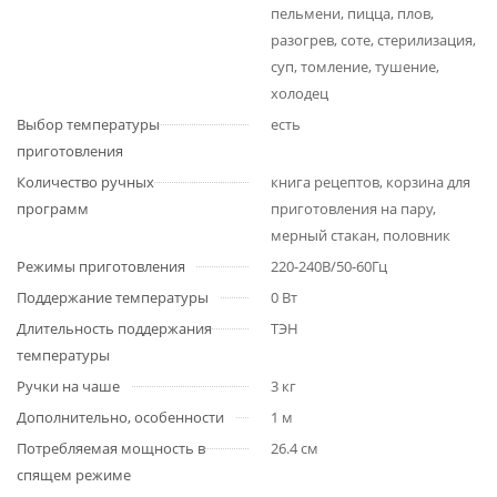
пельмени, пицца, плов,
разогрев, соте, стерилизация,
суп, томление, тушение,
холодец
Выбор температуры
есть
приготовления
Количество ручных
книга рецептов, корзина для
программ
приготовления на пару,
мерный стакан, половник
Режимы приготовления
220-240В/50-60Гц
Поддержание температуры
0 Вт
Длительность поддержания
ТЭН
температуры
Ручки на чаше
3 кг
Дополнительно, особенности
1 м
Потребляемая мощность в
26.4 см
спящем режиме