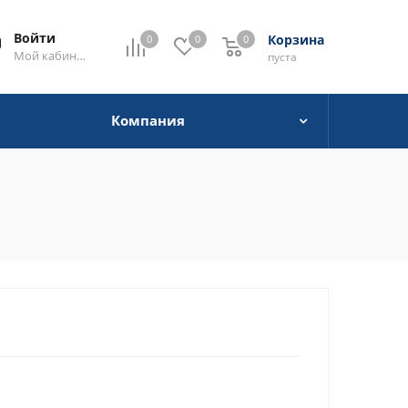
Войти
Корзина
0
0
0
0
Мой кабинет
пуста
Компания