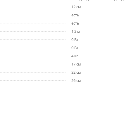
12 см
есть
есть
1.2 м
0 Вт
0 Вт
4 кг
17 см
32 см
26 см