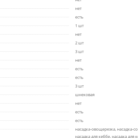
нет
есть
1 шт
нет
2 шт
3 шт
нет
есть
есть
3 шт
шнековая
нет
есть
есть
насадка-овощерезка, насадка-со
насадка для кеббе, насадка для 