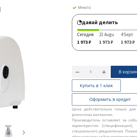
Много
давай делить
Сегодня
21 Augu
4 Sept
1 973 ₽
1 973 ₽
1 973 ₽
В корзи
Купить в 1 клик
Оформить в кредит
Цена действительна только для
розничных магазинах.
Производитель оставляет за соб
характеристик (спецификации),
специального уведомления. Пожал
официальном сайте компании-про