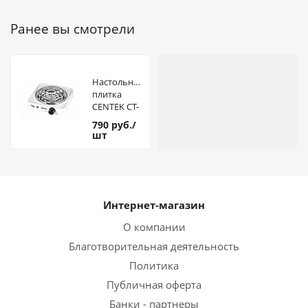
Ранее вы смотрели
Настольная
плитка
CENTEK CT-
1508
790
руб.
/
(белая)
шт
1конфорка
ТЭН 140мм,
1000Вт
Интернет-магазин
О компании
Благотворительная деятельность
Политика
Публичная оферта
Банки - партнеры